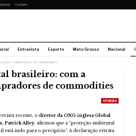
diente
Contato
orial
Entrevista
Esporte
Mato Grosso
Nacional
ra, países compradores de commodities
al brasileiro: com a
ompradores de commodities
OPINIÃO
evista recente, o
diretor da ONG inglesa Global
, Patrick Alley
, afirmou que a “proteção ambiental
il está indo para o precipício”. A declaração retrata