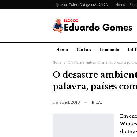
Home
Expe
Quinta-Feira, 6 Agosto, 2026
Home
Curtas
Economia
Edit
Home
O desastre ambiental brasileiro: com a palav
O desastre ambient
palavra, países c
Em
25 jul, 2019
172
Em entr
Witness
do Bras