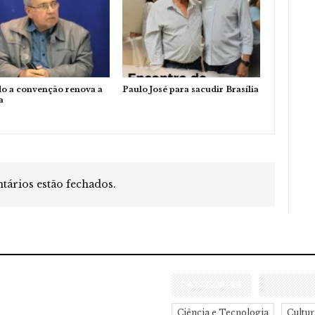
o a convenção renova a
Paulo José para sacudir Brasília
a
ários estão fechados.
CATEGORIAS
Ciência e Tecnologia
Cultur