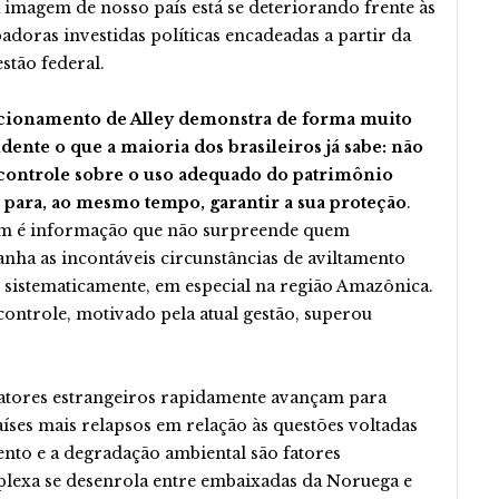
imagem de nosso país está se deteriorando frente às
adoras investidas políticas encadeadas a partir da
stão federal.
cionamento de Alley demonstra de forma muito
ente o que a maioria dos brasileiros já sabe: não
controle sobre o uso adequado do patrimônio
l para, ao mesmo tempo, garantir a sua proteção
.
 é informação que não surpreende quem
ha as incontáveis circunstâncias de aviltamento
 sistematicamente, em especial na região Amazônica.
controle, motivado pela atual gestão, superou
tores estrangeiros rapidamente avançam para
íses mais relapsos em relação às questões voltadas
to e a degradação ambiental são fatores
lexa se desenrola entre embaixadas da Noruega e