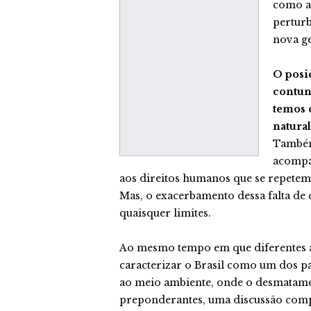
como a 
perturb
nova ge
O posi
contund
temos 
natura
Também
acompan
aos direitos humanos que se repetem
Mas, o exacerbamento dessa falta de 
quaisquer limites.
Ao mesmo tempo em que diferentes a
caracterizar o Brasil como um dos pa
ao meio ambiente, onde o desmatamen
preponderantes, uma discussão comp