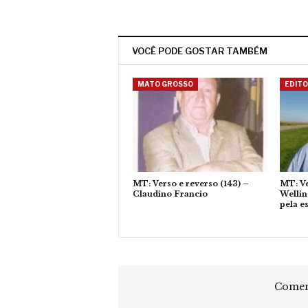
VOCÊ PODE GOSTAR TAMBÉM
MATO GROSSO
EDITO
MT: Verso e reverso (143) –
MT: Ve
Claudino Francio
Wellin
pela e
Coment