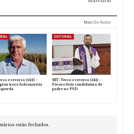
Marrafon
Mais Do Autor
RIAL
EDITORIAL
rso e reverso (142) –
MT: Verso e reverso (141) –
gton troca bolsonarista
Fávaro frita candidatura de
squerda
padre no PSD
ários estão fechados.