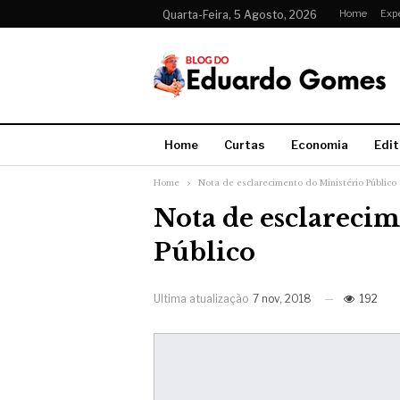
Home
Exp
Quarta-Feira, 5 Agosto, 2026
Home
Curtas
Economia
Edit
Home
Nota de esclarecimento do Ministério Público
Nota de esclarecim
Público
Ultima atualização
7 nov, 2018
192