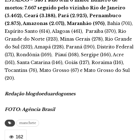
ESTADOS
–
São Paulo tem o maior número de
mortos: 7.667 seguido pelo vizinho Rio de Janeiro
(5.462), Ceará (3.188), Pará (2.925), Pernambuco
(2.875), Amazonas (2.071), Maranhão (976)
, Bahia (701),
Espírito Santo (614), Alagoas (461), Paraiba (370), Rio
Grande do Norte (323), Minas Gerais (278), Rio Grande
do Sul (232), Amapá (228), Paraná (190), Distrito Federal
(171), Rondônia (169), Piauí (168), Sergipe (166), Acre
(161), Santa Catarina (146), Goiás (127), Roraima (116),
Tocantins (76), Mato Grosso (67) e Mato Grosso do Sul
(20).
Redação blogdoeduardogomes
FOTO: Agência Brasil
manchete
162