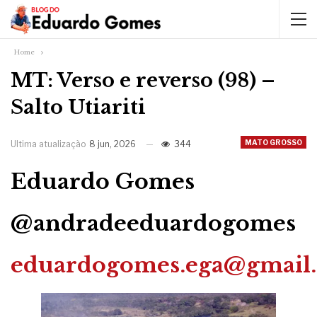
Home
MT: Verso e reverso (98) –
Salto Utiariti
MATO GROSSO
Ultima atualização
8 jun, 2026
344
Eduardo Gomes
@andradeeduardogomes
eduardogomes.ega@gmail