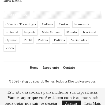
internauta.
CATEGORIAS
Ciência e Tecnologia
Cultura
Curtas
Economia
Editorial
Esporte
Mato Grosso
Mundo
Nacional
Opinião
Perfil
Polícia
Política
Variedades
Vídeo
Home
Expediente
Contato
© 2026 - Blog do Eduardo Gomes. Todos os Direitos Reservados.
Desenvolvimento:
Ricard Cristian
Este site usa cookies para melhorar sua experiência.
Vamos supor que você está bem com isso, mas você
pode optar por sair, se desejar.
Aceitar
Leia Mais