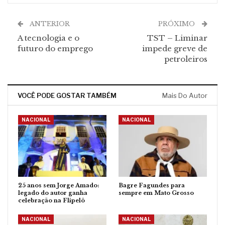
ANTERIOR
PRÓXIMO
A tecnologia e o
TST – Liminar
futuro do emprego
impede greve de
petroleiros
VOCÊ PODE GOSTAR TAMBÉM
Mais Do Autor
NACIONAL
NACIONAL
25 anos sem Jorge Amado:
Bagre Fagundes para
legado do autor ganha
sempre em Mato Grosso
celebração na Flipelô
NACIONAL
NACIONAL