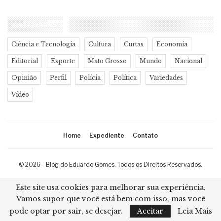
CATEGORIAS
Ciência e Tecnologia
Cultura
Curtas
Economia
Editorial
Esporte
Mato Grosso
Mundo
Nacional
Opinião
Perfil
Polícia
Política
Variedades
Vídeo
Home
Expediente
Contato
© 2026 - Blog do Eduardo Gomes. Todos os Direitos Reservados.
Desenvolvimento:
Ricard Cristian
Este site usa cookies para melhorar sua experiência.
Vamos supor que você está bem com isso, mas você
pode optar por sair, se desejar.
Aceitar
Leia Mais