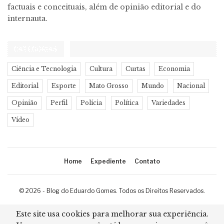
factuais e conceituais, além de opinião editorial e do
internauta.
CATEGORIAS
Ciência e Tecnologia
Cultura
Curtas
Economia
Editorial
Esporte
Mato Grosso
Mundo
Nacional
Opinião
Perfil
Polícia
Política
Variedades
Vídeo
Home
Expediente
Contato
© 2026 - Blog do Eduardo Gomes. Todos os Direitos Reservados.
Desenvolvimento:
Ricard Cristian
Este site usa cookies para melhorar sua experiência.