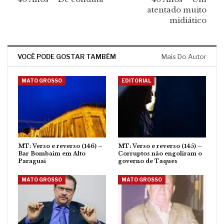
atentado muito
midiático
VOCÊ PODE GOSTAR TAMBÉM
Mais Do Autor
MATO GROSSO
EDITORIAL
MT: Verso e reverso (146) –
MT: Verso e reverso (145) –
Bar Bombaim em Alto
Corruptos não engoliram o
Paraguai
governo de Taques
MATO GROSSO
MATO GROSSO