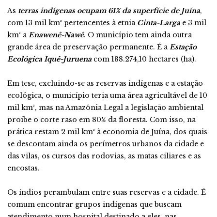
As
terras indígenas ocupam 61% da superfície de Juína
,
com 13 mil km² pertencentes à etnia
Cinta-Larga
e 3 mil
km² a
Enawenê-Nawê
. O município tem ainda outra
grande área de preservação permanente. É a
Estação
Ecológica Iquê-Juruena
com 188.274,10 hectares (ha).
Em tese, excluindo-se as reservas indígenas e a estação
ecológica, o município teria uma área agricultável de 10
mil km², mas na Amazônia Legal a legislação ambiental
proíbe o corte raso em 80% da floresta. Com isso, na
prática restam 2 mil km² à economia de Juína, dos quais
se descontam ainda os perímetros urbanos da cidade e
das vilas, os cursos das rodovias, as matas ciliares e as
encostas.
Os índios perambulam entre suas reservas e a cidade. É
comum encontrar grupos indígenas que buscam
atendimento num hospital destinado a eles, nas