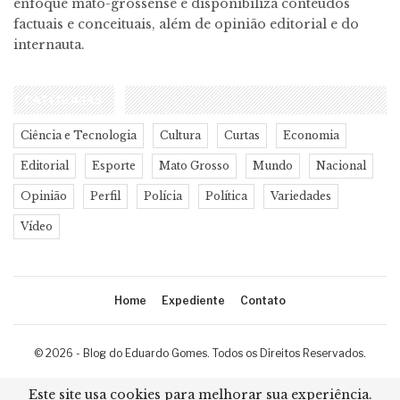
enfoque mato-grossense e disponibiliza conteúdos
factuais e conceituais, além de opinião editorial e do
internauta.
CATEGORIAS
Ciência e Tecnologia
Cultura
Curtas
Economia
Editorial
Esporte
Mato Grosso
Mundo
Nacional
Opinião
Perfil
Polícia
Política
Variedades
Vídeo
Home
Expediente
Contato
© 2026 - Blog do Eduardo Gomes. Todos os Direitos Reservados.
Desenvolvimento:
Ricard Cristian
Este site usa cookies para melhorar sua experiência.