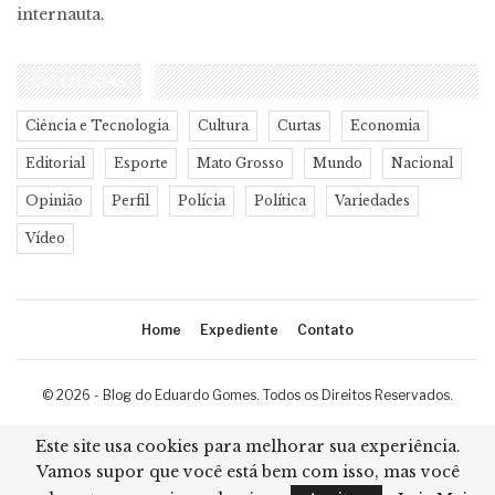
internauta.
CATEGORIAS
Ciência e Tecnologia
Cultura
Curtas
Economia
Editorial
Esporte
Mato Grosso
Mundo
Nacional
Opinião
Perfil
Polícia
Política
Variedades
Vídeo
Home
Expediente
Contato
© 2026 - Blog do Eduardo Gomes. Todos os Direitos Reservados.
Desenvolvimento:
Ricard Cristian
Este site usa cookies para melhorar sua experiência.
Vamos supor que você está bem com isso, mas você