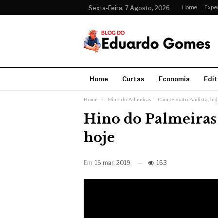
Home
Expe
Sexta-Feira, 7 Agosto, 2026
Home
Curtas
Economia
Edit
Home
Hino do Palmeiras – Campeonato Paulista, hoj
Hino do Palmeiras
hoje
Em
16 mar, 2019
163