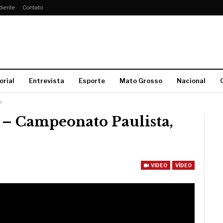
diente
Contato
orial
Entrevista
Esporte
Mato Grosso
Nacional
e
 – Campeonato Paulista,
VIDEO
VÍDEO