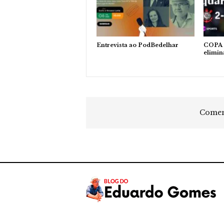
Entrevista ao PodBedelhar
COPA 
elimin
Coment