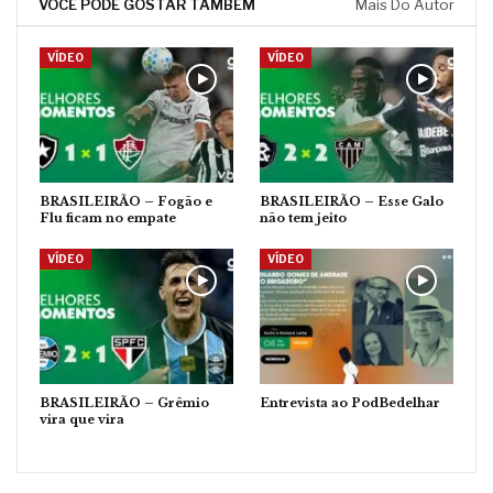
VOCÊ PODE GOSTAR TAMBÉM
Mais Do Autor
VÍDEO
VÍDEO
BRASILEIRÃO – Fogão e
BRASILEIRÃO – Esse Galo
Flu ficam no empate
não tem jeito
VÍDEO
VÍDEO
BRASILEIRÃO – Grêmio
Entrevista ao PodBedelhar
vira que vira