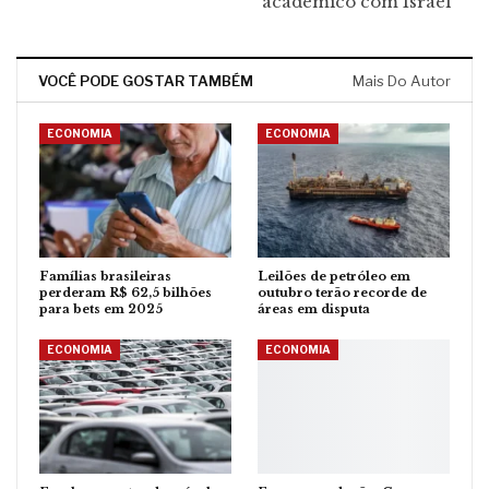
acadêmico com Israel
VOCÊ PODE GOSTAR TAMBÉM
Mais Do Autor
ECONOMIA
ECONOMIA
Famílias brasileiras
Leilões de petróleo em
perderam R$ 62,5 bilhões
outubro terão recorde de
para bets em 2025
áreas em disputa
ECONOMIA
ECONOMIA