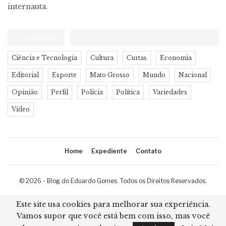
internauta.
CATEGORIAS
Ciência e Tecnologia
Cultura
Curtas
Economia
Editorial
Esporte
Mato Grosso
Mundo
Nacional
Opinião
Perfil
Polícia
Política
Variedades
Vídeo
Home
Expediente
Contato
© 2026 - Blog do Eduardo Gomes. Todos os Direitos Reservados.
Desenvolvimento:
Ricard Cristian
Este site usa cookies para melhorar sua experiência.
Vamos supor que você está bem com isso, mas você