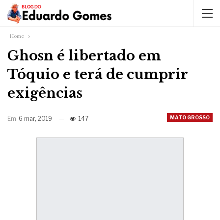
Home
Ghosn é libertado em
Tóquio e terá de cumprir
exigências
MATO GROSSO
Em
6 mar, 2019
147