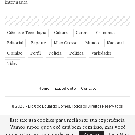
internauta.
CATEGORIAS
Ciência e Tecnologia
Cultura
Curtas
Economia
Editorial
Esporte
Mato Grosso
Mundo
Nacional
Opinião
Perfil
Polícia
Política
Variedades
Vídeo
Home
Expediente
Contato
© 2026 - Blog do Eduardo Gomes. Todos os Direitos Reservados.
Desenvolvimento:
Ricard Cristian
Este site usa cookies para melhorar sua experiência.
Vamos supor que você está bem com isso, mas você
pode optar por sair, se desejar.
Aceitar
Leia Mais