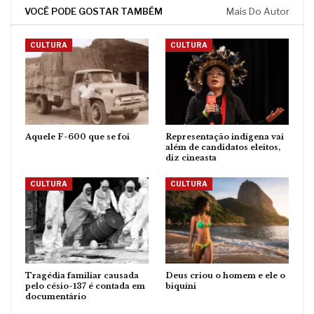
VOCÊ PODE GOSTAR TAMBÉM
Mais Do Autor
CULTURA
CULTURA
Aquele F-600 que se foi
Representação indígena vai
além de candidatos eleitos,
diz cineasta
CULTURA
CULTURA
Tragédia familiar causada
Deus criou o homem e ele o
pelo césio-137 é contada em
biquíni
documentário