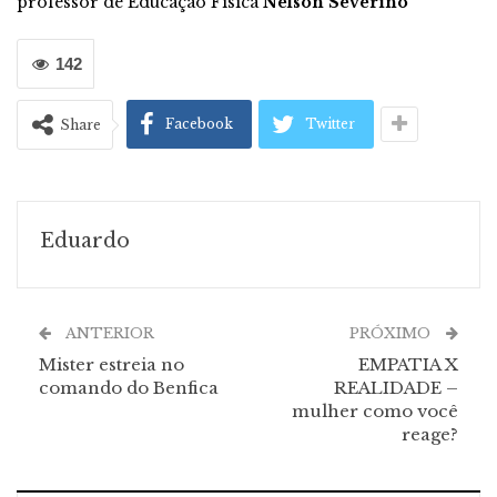
professor de Educação Física
Nelson Severino
142
Facebook
Twitter
Share
Eduardo
ANTERIOR
PRÓXIMO
Mister estreia no
EMPATIA X
comando do Benfica
REALIDADE –
mulher como você
reage?