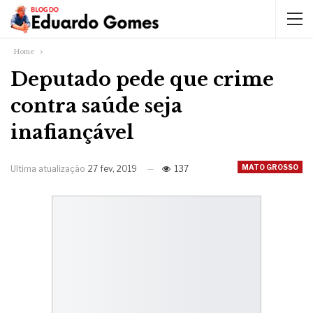
Home
Deputado pede que crime
contra saúde seja
inafiançável
MATO GROSSO
Ultima atualização
27 fev, 2019
137