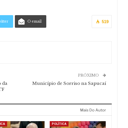
itter
O email
519
PRÓXIMO
o da
Município de Sorriso na Sapucaí
TF
Mais Do Autor
ICA
POLÍTICA