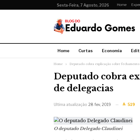
Home
Expe
Sexta-Feira, 7 Agosto, 2026
Home
Curtas
Economia
Edit
Home
Deputado cobra explicação sobre fechamento
Deputado cobra ex
de delegacias
Ultima atualização
28 fev, 2019
519
O deputado Delegado Claudinei