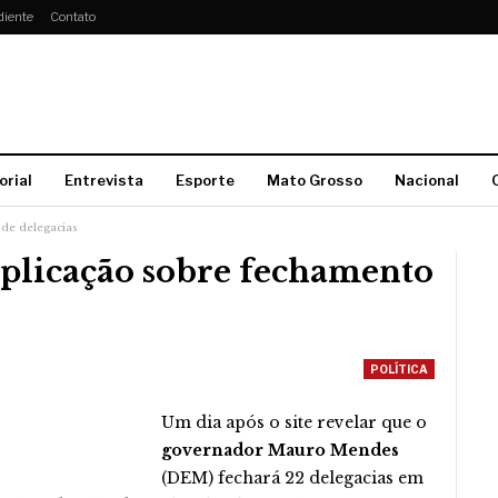
diente
Contato
orial
Entrevista
Esporte
Mato Grosso
Nacional
 de delegacias
plicação sobre fechamento
POLÍTICA
Um dia após o site revelar que o
governador Mauro Mendes
(DEM) fechará 22 delegacias em