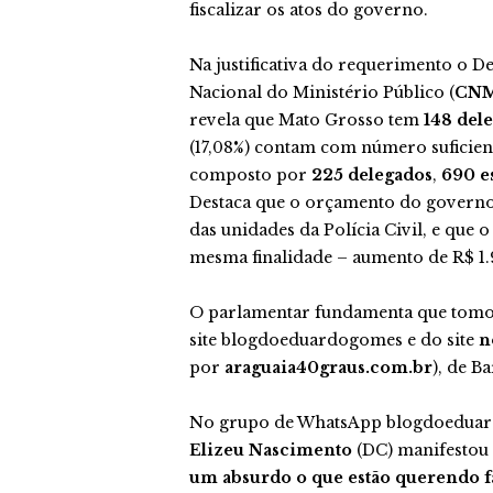
fiscalizar os atos do governo.
Na justificativa do requerimento o 
Nacional do Ministério Público (
CN
revela que Mato Grosso tem
148 dele
(17,08%) contam com número suficiente 
composto por
225 delegados
,
690 e
Destaca que o orçamento do governo
das unidades da Polícia Civil, e qu
mesma finalidade – aumento de R$ 1.
O parlamentar fundamenta que tom
site blogdoeduardogomes e do site
n
por
araguaia40graus.com.br
), de B
No grupo de WhatsApp blogdoeduardo
Elizeu Nascimento
(DC) manifestou 
um absurdo o que estão querendo fa