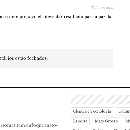
7 anos atrás
cro nem prejuízo ela deve dar resultado para a paz da
ários estão fechados.
CATEGORIAS
Ciência e Tecnologia
Cultur
Esporte
Mato Grosso
M
o Gomes tem enfoque mato-