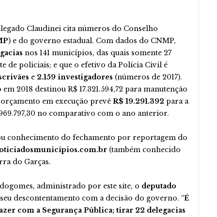
Delegado Claudinei cita números do Conselho
MP
) e do governo estadual. Com dados do CNMP,
gacias
nos 141 municípios, das quais somente 27
de policiais; e que o efetivo da Polícia Civil é
scrivães
e
2.159 investigadores
(números de 2017).
 em 2018 destinou R$ 17.321.594,72 para manutenção
e o orçamento em execução prevê
R$ 19.291.392
para a
969.797,30 no comparativo com o ano anterior.
ou conhecimento do fechamento por reportagem do
oticiadosmunicipios.com.br
(também conhecido
arra do Garças.
gomes, administrado por este site, o
deputado
seu descontentamento com a decisão do governo. “
É
zer com a Segurança Pública; tirar 22 delegacias