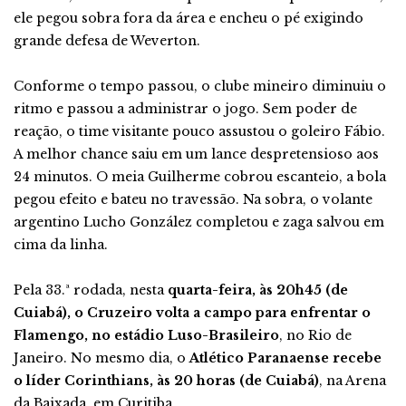
ele pegou sobra fora da área e encheu o pé exigindo
grande defesa de Weverton.
Conforme o tempo passou, o clube mineiro diminuiu o
ritmo e passou a administrar o jogo. Sem poder de
reação, o time visitante pouco assustou o goleiro Fábio.
A melhor chance saiu em um lance despretensioso aos
24 minutos. O meia Guilherme cobrou escanteio, a bola
pegou efeito e bateu no travessão. Na sobra, o volante
argentino Lucho González completou e zaga salvou em
cima da linha.
Pela 33.ª rodada, nesta
quarta-feira, às 20h45 (de
Cuiabá), o Cruzeiro volta a campo para enfrentar o
Flamengo, no estádio Luso-Brasileiro
, no Rio de
Janeiro. No mesmo dia, o
Atlético Paranaense recebe
o líder Corinthians, às 20 horas (de Cuiabá)
, na Arena
da Baixada, em Curitiba