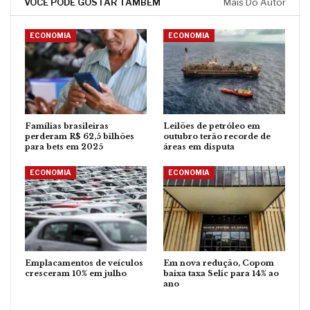
VOCÊ PODE GOSTAR TAMBÉM
Mais Do Autor
ECONOMIA
ECONOMIA
Famílias brasileiras
Leilões de petróleo em
perderam R$ 62,5 bilhões
outubro terão recorde de
para bets em 2025
áreas em disputa
ECONOMIA
ECONOMIA
Emplacamentos de veículos
Em nova redução, Copom
cresceram 10% em julho
baixa taxa Selic para 14% ao
ano