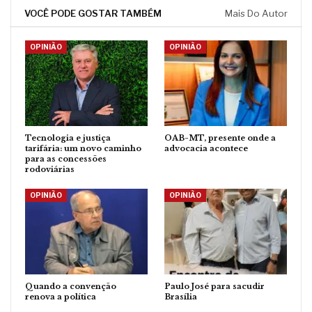
VOCÊ PODE GOSTAR TAMBÉM
Mais Do Autor
OPINIÃO
OPINIÃO
Tecnologia e justiça
OAB-MT, presente onde a
tarifária: um novo caminho
advocacia acontece
para as concessões
rodoviárias
OPINIÃO
OPINIÃO
Quando a convenção
Paulo José para sacudir
renova a política
Brasília