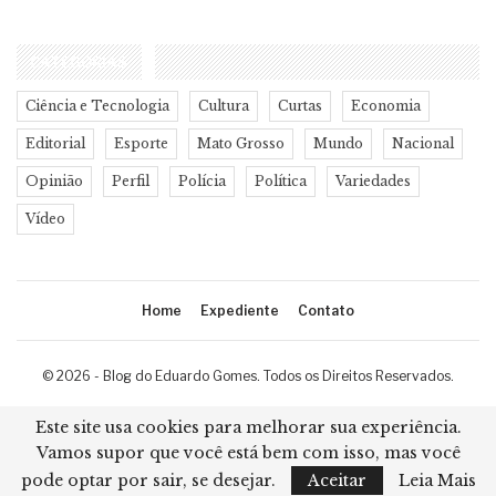
CATEGORIAS
Ciência e Tecnologia
Cultura
Curtas
Economia
Editorial
Esporte
Mato Grosso
Mundo
Nacional
Opinião
Perfil
Polícia
Política
Variedades
Vídeo
Home
Expediente
Contato
© 2026 - Blog do Eduardo Gomes. Todos os Direitos Reservados.
Desenvolvimento:
Ricard Cristian
Este site usa cookies para melhorar sua experiência.
Vamos supor que você está bem com isso, mas você
pode optar por sair, se desejar.
Aceitar
Leia Mais