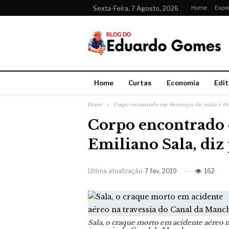
Home
Expe
Sexta-Feira, 7 Agosto, 2026
Home
Curtas
Economia
Edit
Home
Corpo encontrado em destroços de avião é de E
Corpo encontrado e
Emiliano Sala, diz 
Ultima atualização
7 fev, 2019
162
Sala, o craque morto em acidente aéreo 