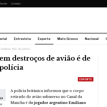
diente
Contato
orial
Entrevista
Esporte
Mato Grosso
Nacional
miliano Sala, diz polícia
m destroços de avião é de
polícia
ESPORTE
A polícia britânica informou que o corpo
retirado do avião submerso no Canal da
Mancha é d
o jogador argentino Emiliano
na