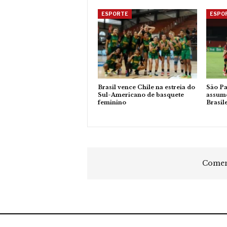
ESPORTE
ESPO
Brasil vence Chile na estreia do
São Pa
Sul-Americano de basquete
assume
feminino
Brasil
Coment