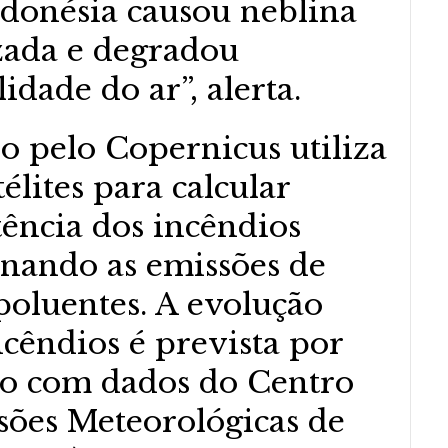
donésia causou neblina
zada e degradou
dade do ar”, alerta.
do pelo Copernicus utiliza
élites para calcular
tência dos incêndios
minando as emissões de
poluentes. A evolução
ncêndios é prevista por
ão com dados do Centro
sões Meteorológicas de