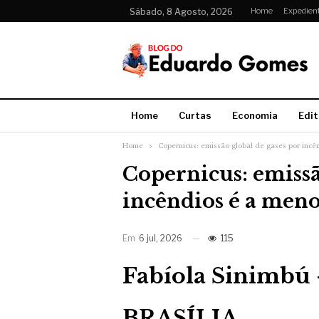
Home
Expedien
Sábado, 8 Agosto, 2026
Home
Curtas
Economia
Edit
Home
Copernicus: emissão global de gases por incê
Copernicus: emissã
incêndios é a men
Em
6 jul, 2026
115
Fabíola Sinimbú 
BRASÍLIA