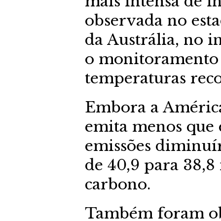
mais intensa de in
observada no esta
da Austrália, no i
o monitoramento
temperaturas reco
Embora a América
emita menos que e
emissões diminuí
de 40,9 para 38,8
carbono.
Também foram ob