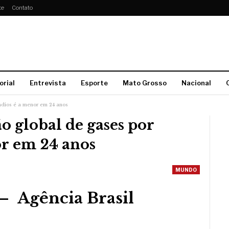
te
Contato
orial
Entrevista
Esporte
Mato Grosso
Nacional
ndios é a menor em 24 anos
o global de gases por
or em 24 anos
MUNDO
– Agência Brasil