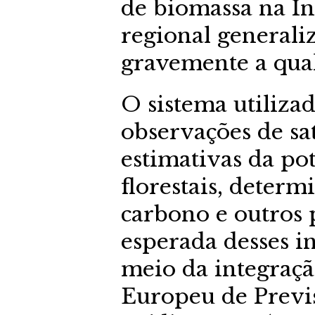
de biomassa na In
regional generali
gravemente a quali
O sistema utiliza
observações de sat
estimativas da po
florestais, deter
carbono e outros 
esperada desses i
meio da integraç
Europeu de Previ