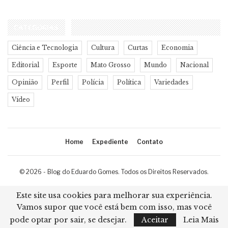
CATEGORIAS
Ciência e Tecnologia
Cultura
Curtas
Economia
Editorial
Esporte
Mato Grosso
Mundo
Nacional
Opinião
Perfil
Polícia
Política
Variedades
Vídeo
Home
Expediente
Contato
© 2026 - Blog do Eduardo Gomes. Todos os Direitos Reservados.
Desenvolvimento:
Ricard Cristian
Este site usa cookies para melhorar sua experiência.
Vamos supor que você está bem com isso, mas você
pode optar por sair, se desejar.
Aceitar
Leia Mais