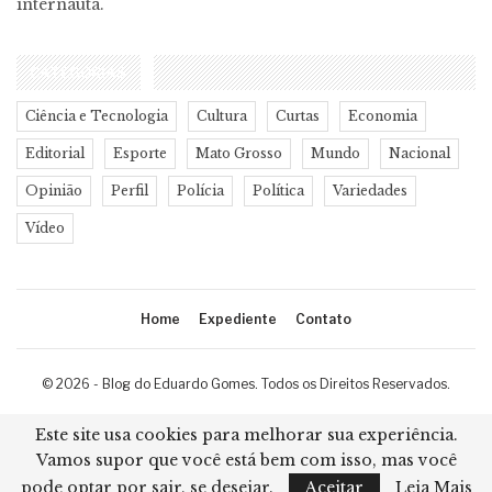
internauta.
CATEGORIAS
Ciência e Tecnologia
Cultura
Curtas
Economia
Editorial
Esporte
Mato Grosso
Mundo
Nacional
Opinião
Perfil
Polícia
Política
Variedades
Vídeo
Home
Expediente
Contato
© 2026 - Blog do Eduardo Gomes. Todos os Direitos Reservados.
Desenvolvimento:
Ricard Cristian
Este site usa cookies para melhorar sua experiência.
Vamos supor que você está bem com isso, mas você
pode optar por sair, se desejar.
Aceitar
Leia Mais