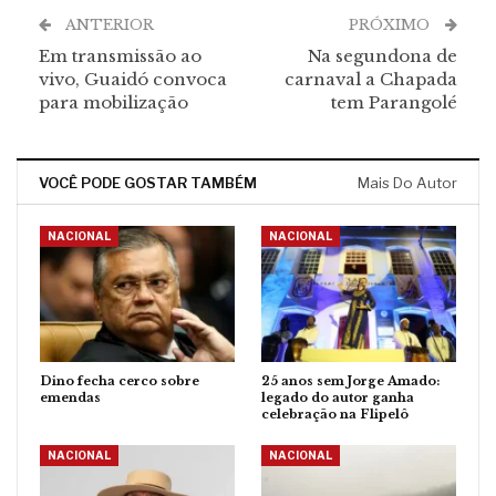
ANTERIOR
PRÓXIMO
Em transmissão ao
Na segundona de
vivo, Guaidó convoca
carnaval a Chapada
para mobilização
tem Parangolé
VOCÊ PODE GOSTAR TAMBÉM
Mais Do Autor
NACIONAL
NACIONAL
Dino fecha cerco sobre
25 anos sem Jorge Amado:
emendas
legado do autor ganha
celebração na Flipelô
NACIONAL
NACIONAL