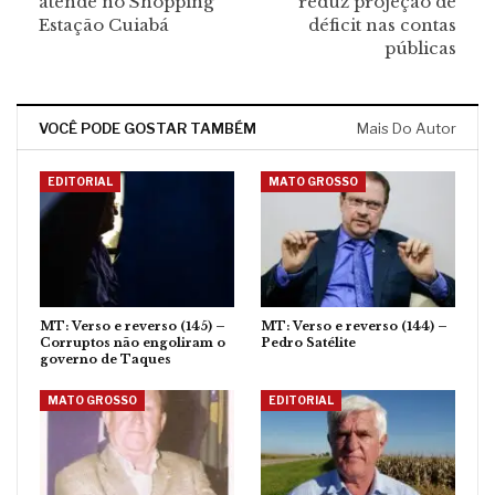
atende no Shopping
reduz projeção de
Estação Cuiabá
déficit nas contas
públicas
VOCÊ PODE GOSTAR TAMBÉM
Mais Do Autor
EDITORIAL
MATO GROSSO
MT: Verso e reverso (145) –
MT: Verso e reverso (144) –
Corruptos não engoliram o
Pedro Satélite
governo de Taques
MATO GROSSO
EDITORIAL