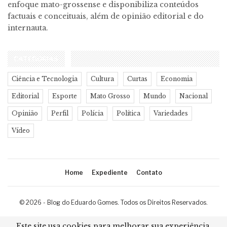
enfoque mato-grossense e disponibiliza conteúdos
factuais e conceituais, além de opinião editorial e do
internauta.
CATEGORIAS
Ciência e Tecnologia
Cultura
Curtas
Economia
Editorial
Esporte
Mato Grosso
Mundo
Nacional
Opinião
Perfil
Polícia
Política
Variedades
Vídeo
Home
Expediente
Contato
© 2026 - Blog do Eduardo Gomes. Todos os Direitos Reservados.
Desenvolvimento:
Ricard Cristian
Este site usa cookies para melhorar sua experiência.