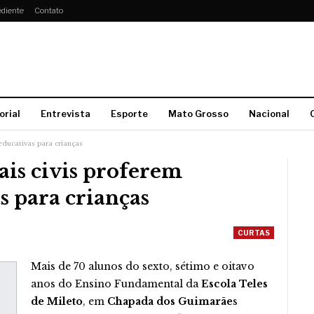
diente
Contato
orial
Entrevista
Esporte
Mato Grosso
Nacional
educativas para crianças
is civis proferem
s para crianças
CURTAS
Mais de 70 alunos do sexto, sétimo e oitavo
anos do Ensino Fundamental da
Escola Teles
de Mileto
, em
Chapada dos Guimarãe
s