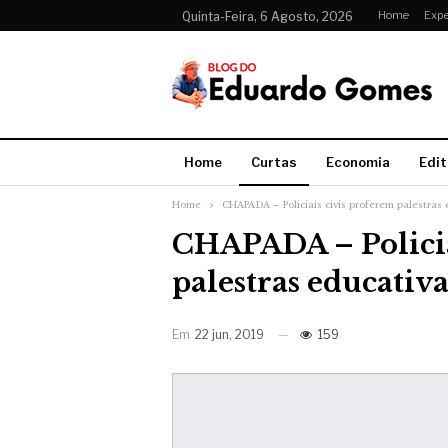
Home
Expe
Quinta-Feira, 6 Agosto, 2026
Home
Curtas
Economia
Edit
Home
CHAPADA – Policiais civis proferem palestras 
CHAPADA – Policia
palestras educativa
Em
22 jun, 2019
159