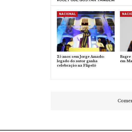
NACIONAL
NACI
25 anos sem Jorge Amado:
Bagre
legado do autor ganha
em Ma
celebração na Flipelô
Coment