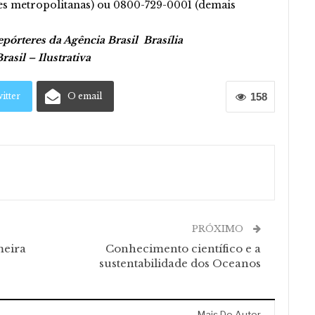
ões metropolitanas) ou 0800-729-0001 (demais
pórteres da Agência Brasil Brasília
sil – Ilustrativa
itter
O email
158
PRÓXIMO
meira
Conhecimento científico e a
sustentabilidade dos Oceanos
Mais Do Autor