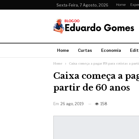
Home
Expe
Sexta-Feira, 7 Agosto, 2026
Home
Curtas
Economia
Edit
Home
Caixa começa a pagar PIS para cotistas a part
Caixa começa a paga
partir de 60 anos
Em
26 ago, 2019
158