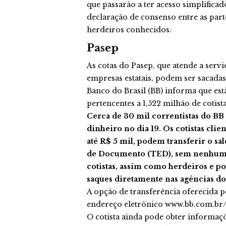
que passarão a ter acesso simplificad
declaração de consenso entre as part
herdeiros conhecidos.
Pasep
As cotas do Pasep, que atende a servi
empresas estatais, podem ser sacada
Banco do Brasil (BB) informa que est
pertencentes a 1,522 milhão de cotista
Cerca de 30 mil correntistas do B
dinheiro no dia 19. Os cotistas clie
até R$ 5 mil, podem transferir o sa
de Documento (TED), sem nenhum cu
cotistas, assim como herdeiros e p
saques diretamente nas agências do 
A opção de transferência oferecida pe
endereço eletrônico www.bb.com.br/p
O cotista ainda pode obter informaç