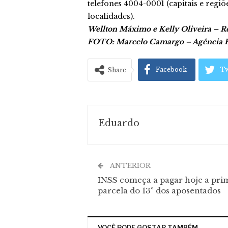
telefones 4004-0001 (capitais e regi
localidades).
Wellton Máximo e Kelly Oliveira – Re
FOTO: Marcelo Camargo – Agência Bra
Facebook
Tw
Share
Eduardo
ANTERIOR
INSS começa a pagar hoje a pri
parcela do 13º dos aposentados
VOCÊ PODE GOSTAR TAMBÉM