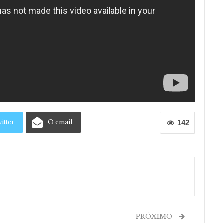
itter
O email
142
PRÓXIMO