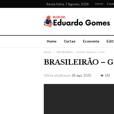
Home
Expe
Sexta-Feira, 7 Agosto, 2026
Home
Curtas
Economia
Edit
Home
BRASILEIRÃO – Grêmio depena o Galo
BRASILEIRÃO – Gr
Ultima atualização
18 ago, 2025
142