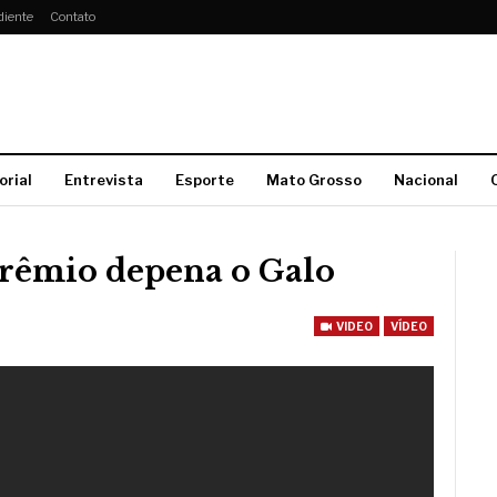
diente
Contato
orial
Entrevista
Esporte
Mato Grosso
Nacional
êmio depena o Galo
VIDEO
VÍDEO