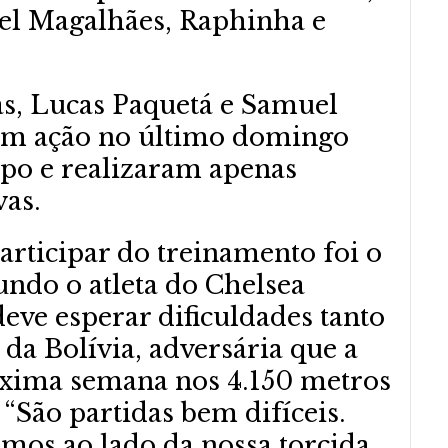
el Magalhães, Raphinha e
as, Lucas Paquetá e Samuel
 em ação no último domingo
mpo e realizaram apenas
vas.
articipar do treinamento foi o
undo o atleta do Chelsea
 deve esperar dificuldades tanto
da Bolívia, adversária que a
óxima semana nos 4.150 metros
: “São partidas bem difíceis.
emos ao lado da nossa torcida