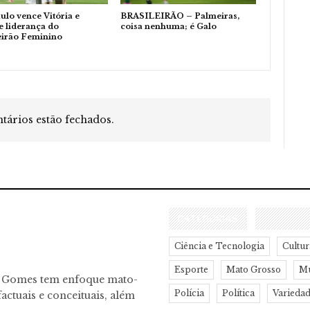
ulo vence Vitória e
BRASILEIRÃO – Palmeiras,
 liderança do
coisa nenhuma; é Galo
eirão Feminino
ários estão fechados.
CATEGORIAS
Ciência e Tecnologia
Cultur
Esporte
Mato Grosso
M
o Gomes tem enfoque mato-
Polícia
Política
Varieda
actuais e conceituais, além