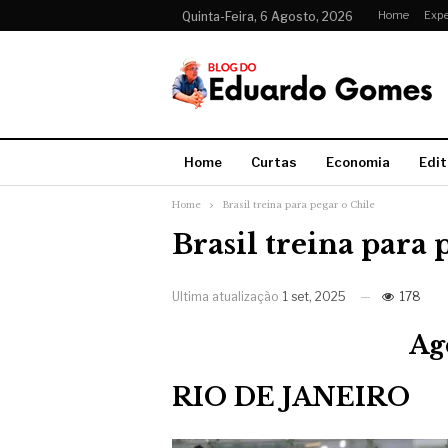
Home
Expe
Quinta-Feira, 6 Agosto, 2026
Home
Curtas
Economia
Edit
Home
Brasil treina para pegar o Chile
Brasil treina para 
Ultima atualização
1 set, 2025
178
Ag
RIO DE JANEIRO