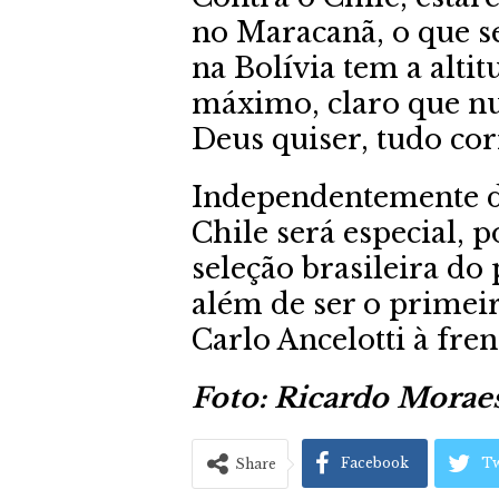
no Maracanã, o que se
na Bolívia tem a alti
máximo, claro que nun
Deus quiser, tudo cor
Independentemente do
Chile será especial, 
seleção brasileira do
além de ser o primei
Carlo Ancelotti à fre
Foto: Ricardo Morae
Facebook
Tw
Share