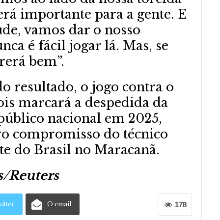
rá importante para a gente. E
tude, vamos dar o nosso
ca é fácil jogar lá. Mas, se
rerá bem”.
 resultado, o jogo contra o
pois marcará a despedida da
 público nacional em 2025,
ro compromisso do técnico
nte do Brasil no Maracanã.
s/Reuters
itter
O email
178