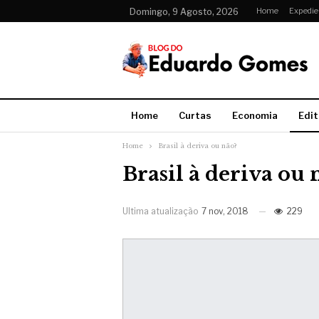
Home
Expedie
Domingo, 9 Agosto, 2026
Home
Curtas
Economia
Edit
Home
Brasil à deriva ou não?
Brasil à deriva ou 
Ultima atualização
7 nov, 2018
229