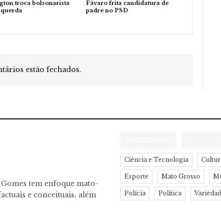
gton troca bolsonarista
Fávaro frita candidatura de
squerda
padre no PSD
ários estão fechados.
CATEGORIAS
Ciência e Tecnologia
Cultur
Esporte
Mato Grosso
M
o Gomes tem enfoque mato-
Polícia
Política
Varieda
actuais e conceituais, além