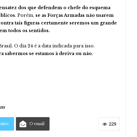
sensatez dos que defendem o chefe do esquema
úblicos
. Porém,
se as Forças Armadas não usarem
contra tais figuras certamente seremos um grande
m todos os sentidos.
asil. O dia 24 é a data indicada para isso.
ra sabermos se estamos à deriva ou não.
om
itter
O email
229