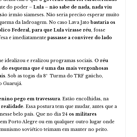
nte do poder –
Lula – não sabe de nada, nada viu
 são irmão siameses. Não seria preciso esperar muito
squema da ladroagem. No caso Lava Jato
bastaria os
ico Federal, para que Lula virasse réu
, fosse
esa e imediatamente
passasse a conviver do lado
ue idealizou e realizou programas sociais.
O réu
a do esquema que é uma das mais vergonhosas
ais
. Sob as togas da 8ª Turma do TRF gaúcho,
o Guarujá.
nino pego em travessura
. Estão encolhidas, na
 realidade
. Essa postura tem que mudar, antes que a
nesse belo país. Que no dia 24
os militares
em Porto Alegre ou em qualquer outro lugar onde
comunismo soviético teimam em manter no peito.