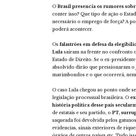
O
Brasil presencia os rumores sobre
conter isso? Que tipo de ação o Esta
necessário o emprego de força? A po
poderá acontecer.
Os
falastrões em defesa da elegibil
Lula
saíram na frente no confronto 
Estado de Direito. Se o ex-presidente
absolvido dirão que pressionaram o J
marimbondos e o que ocorrerá, nem
O caso Lula chegou ao ponto onde se
legislação processual brasileira. O
ex
história política desse país secula
de estatais e seu partido, o
PT,
surrup
saqueada foi devolvida pelos gatunos 
evidencias, sinais exteriores de riq
órgãos de outros países etc. Tudo is