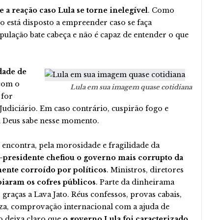
 a reação caso Lula se torne inelegível
. Como
do está disposto a empreender caso se faça
pulação bate cabeça e não é capaz de entender o que
idade de
com o
Lula em sua imagem quase cotidiana
 for
udiciário. Em caso contrário, cuspirão fogo e
 Deus sabe nesse momento.
 encontra, pela morosidade e fragilidade da
-presidente chefiou o governo mais corrupto da
rmente corroído por políticos
. Ministros, diretores
iaram os cofres públicos
. Parte da dinheirama
graças a Lava Jato. Réus confessos, provas cabais,
ueza, comprovação internacional com a ajuda de
so deixa claro que
o governo Lula foi caracterizado