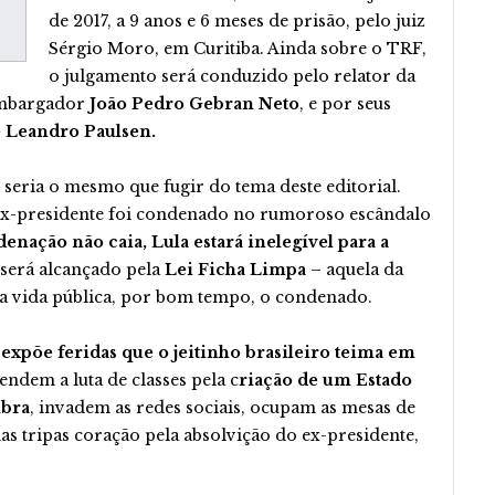
de 2017, a 9 anos e 6 meses de prisão, pelo juiz
Sérgio Moro, em Curitiba. Ainda sobre o TRF,
o julgamento será conduzido pelo relator da
sembargador
João Pedro Gebran Neto
, e por seus
e Leandro Paulsen.
seria o mesmo que fugir do tema deste editorial.
 ex-presidente foi condenado no rumoroso escândalo
denação não caia, Lula estará inelegível para a
 será alcançado pela
Lei Ficha Limpa
– aquela da
a vida pública, por bom tempo, o condenado.
e
expõe feridas que o jeitinho brasileiro teima em
endem a luta de classes pela c
riação de um Estado
mbra
, invadem as redes sociais, ocupam as mesas de
s tripas coração pela absolvição do ex-presidente,