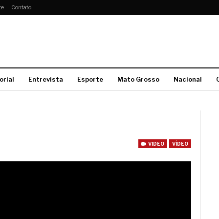
te
Contato
orial
Entrevista
Esporte
Mato Grosso
Nacional
VIDEO
VÍDEO