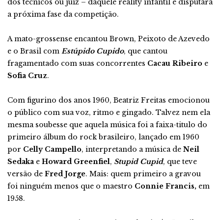
dos técnicos ou juiz – daquele reality infantil e disputará
a próxima fase da competição.
A mato-grossense encantou Brown, Peixoto de Azevedo
e o Brasil com
Estúpido Cupido
, que cantou
fragamentado com suas concorrentes
Cacau Ribeiro
e
Sofia Cruz
.
Com figurino dos anos 1960, Beatriz Freitas emocionou
o público com sua voz, ritmo e gingado. Talvez nem ela
mesma soubesse que aquela música foi a faixa-titulo do
primeiro álbum do rock brasileiro, lançado em 1960
por
Celly Campello
, interpretando a música de
Neil
Sedaka
e
Howard Greenfiel
,
Stupid Cupid
, que teve
versão de
Fred Jorge
. Mais: quem primeiro a gravou
foi ninguém menos que o maestro
Connie Francis,
em
1958.