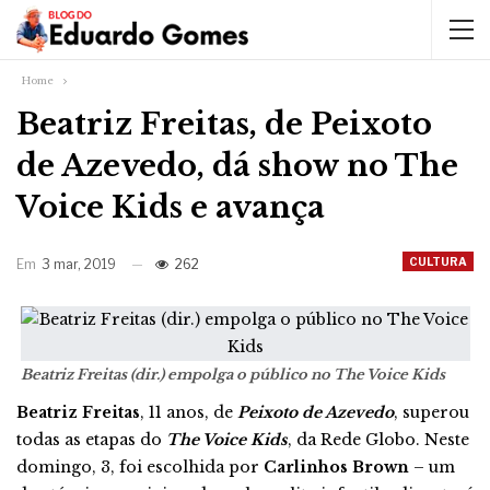
Home
Beatriz Freitas, de Peixoto
de Azevedo, dá show no The
Voice Kids e avança
CULTURA
Em
3 mar, 2019
262
Beatriz Freitas (dir.) empolga o público no The Voice Kids
Beatriz Freitas
, 11 anos, de
Peixoto de Azevedo
, superou
todas as etapas do
The Voice Kids
, da Rede Globo. Neste
domingo, 3, foi escolhida por
Carlinhos Brown
– um