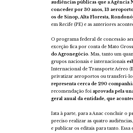
audiências públicas que a Agência N
conceder por 30 anos, 13 aeroporto
os de Sinop, Alta Floresta, Rondonó
em Recife (PE) e as anteriores aconte
O programa federal de concessão aer
exceção fica por conta de Mato Gros
do Agronegócio
. Mas, tanto um qua
grupos nacionais e internacionais
es
Internacional de Transporte Aéreo (
I
privatizar aeroportos ou transferi-l
representa cerca de 290 companhias
recomendação foi
aprovada pela un
geral anual da entidade, que acon
Iata à parte, para a Anac concluir o
preciso realizar as quatro audiência
e publicar os editais para tanto. Ess