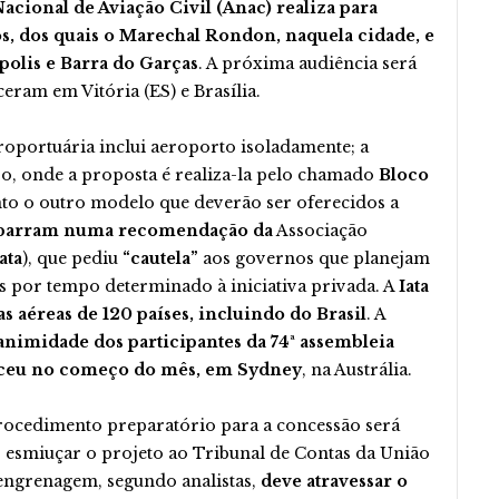
acional de Aviação Civil (Anac) realiza para
s, dos quais o Marechal Rondon, naquela cidade, e
polis e Barra do Garças
. A próxima audiência será
ceram em Vitória (ES) e Brasília.
oportuária inclui aeroporto isoladamente; a
so, onde a proposta é realiza-la pelo chamado
Bloco
nto o outro modelo que deverão ser oferecidos a
barram numa recomendação da
Associação
ata
), que pediu
“cautela”
aos governos que planejam
os por tempo determinado à iniciativa privada. A
Iata
 aéreas de 120 países, incluindo do Brasil
. A
animidade dos participantes da 74ª assembleia
teceu no começo do mês, em Sydney
, na Austrália.
 procedimento preparatório para a concessão será
s, esmiuçar o projeto ao Tribunal de Contas da União
a engrenagem, segundo analistas,
deve atravessar o