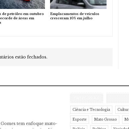
s de petróleo em outubro
Emplacamentos de veículos
recorde de áreas em
cresceram 10% em julho
a
ários estão fechados.
CATEGORIAS
Ciência e Tecnologia
Cultur
Esporte
Mato Grosso
M
o Gomes tem enfoque mato-