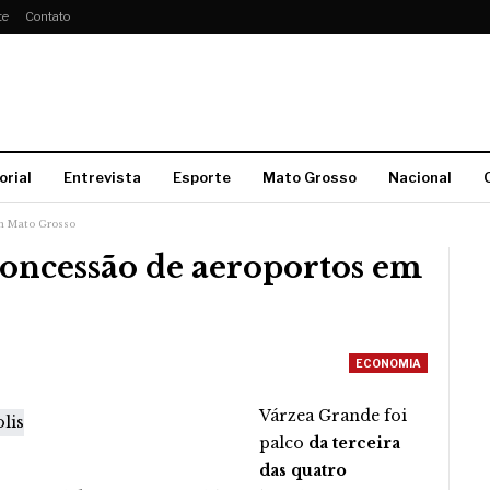
te
Contato
orial
Entrevista
Esporte
Mato Grosso
Nacional
m Mato Grosso
concessão de aeroportos em
ECONOMIA
Várzea Grande foi
palco
da terceira
das quatro