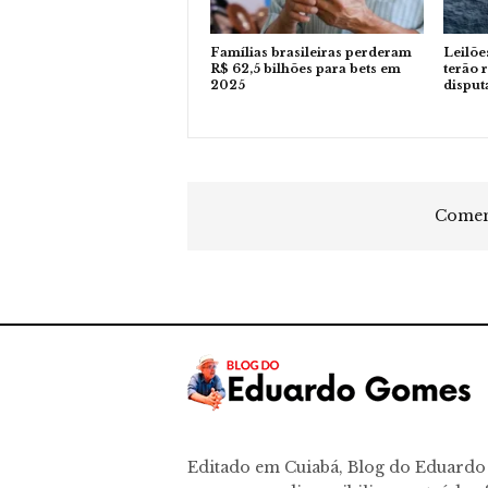
Famílias brasileiras perderam
Leilõe
R$ 62,5 bilhões para bets em
terão 
2025
disput
Coment
Editado em Cuiabá, Blog do Eduard