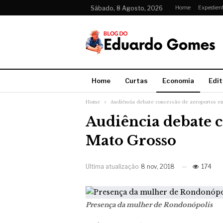
Home
Expedien
Sábado, 8 Agosto, 2026
Home
Curtas
Economia
Edit
Home
Audiência debate concessão de aeroportos e
Audiência debate 
Mato Grosso
Ultima atualização
8 nov, 2018
174
Presença da mulher de Rondonópolis