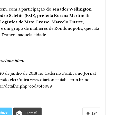
ntem, com a participação do
senador Wellington
dro Satélite
(PSD),
prefeita Rosana Martinelli
 Logística de Mato Grosso, Marcelo Duarte
,
se e um grupo de mulheres de Rondonópolis, que luta
Franco, naquela cidade.
/foto: idem
 20 de junho de 2018 no Caderno Política no Jornal
rsão eletrônica www.diariodecuiaba.com.br no
.br/detalhe.php?cod=516089
itter
O email
174