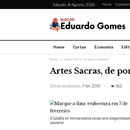
Home
Expedien
Sábado, 8 Agosto, 2026
Home
Curtas
Economia
Edit
Home
Artes Sacras, de portas abertas
Artes Sacras, de po
Ultima atualização
7 fev, 2019
162
Cuiabá se reencontra com seu important
museu