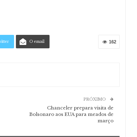
itter
O email
162
PRÓXIMO
Chanceler prepara visita de
Bolsonaro aos EUA para meados de
março