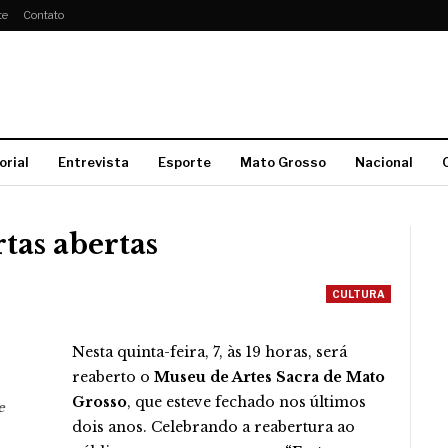
te
Contato
orial
Entrevista
Esporte
Mato Grosso
Nacional
rtas abertas
CULTURA
Nesta quinta-feira, 7, às 19 horas, será
reaberto o
Museu de Artes Sacra de Mato
Grosso
, que esteve fechado nos últimos
e
dois anos. Celebrando a reabertura ao