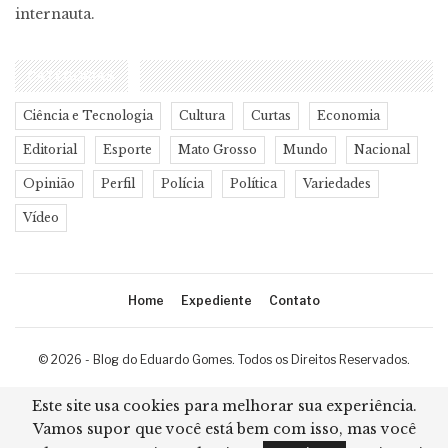
internauta.
CATEGORIAS
Ciência e Tecnologia
Cultura
Curtas
Economia
Editorial
Esporte
Mato Grosso
Mundo
Nacional
Opinião
Perfil
Polícia
Política
Variedades
Vídeo
Home
Expediente
Contato
© 2026 - Blog do Eduardo Gomes. Todos os Direitos Reservados.
Desenvolvimento:
Ricard Cristian
Este site usa cookies para melhorar sua experiência.
Vamos supor que você está bem com isso, mas você