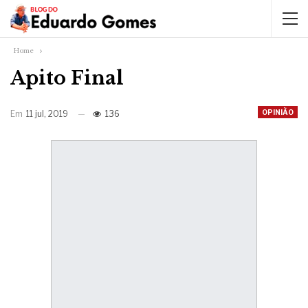
Home
Apito Final
OPINIÃO
Em
11 jul, 2019
136