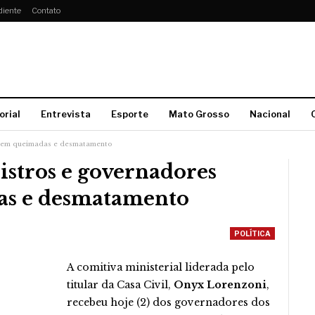
diente
Contato
orial
Entrevista
Esporte
Mato Grosso
Nacional
utem queimadas e desmatamento
tros e governadores
as e desmatamento
POLÍTICA
A comitiva ministerial liderada pelo
titular da Casa Civil,
Onyx Lorenzoni
,
recebeu hoje (2) dos governadores dos