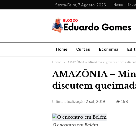
Home
Expe
Sexta-Feira, 7 Agosto, 2026
Home
Curtas
Economia
Edit
Home
AMAZÔNIA – Ministros e governadores disc
AMAZÔNIA – Minis
discutem queimad
Ultima atualização
2 set, 2019
158
O encontro em Belém