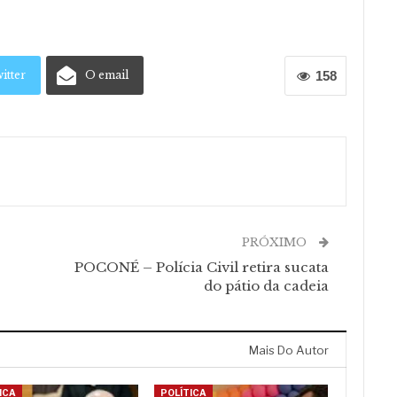
itter
O email
158
PRÓXIMO
POCONÉ – Polícia Civil retira sucata
do pátio da cadeia
Mais Do Autor
ICA
POLÍTICA