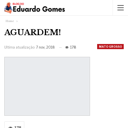
Home
AGUARDEM!
MATO GROSSO
Ultima atualização
7 nov, 2018
178
178