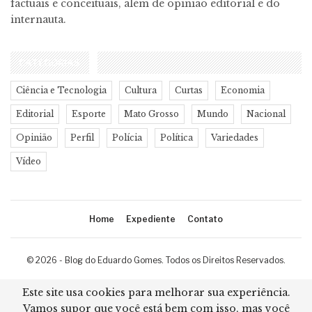
factuais e conceituais, além de opinião editorial e do
internauta.
CATEGORIAS
Ciência e Tecnologia
Cultura
Curtas
Economia
Editorial
Esporte
Mato Grosso
Mundo
Nacional
Opinião
Perfil
Polícia
Política
Variedades
Vídeo
Home
Expediente
Contato
© 2026 - Blog do Eduardo Gomes. Todos os Direitos Reservados.
Desenvolvimento:
Ricard Cristian
Este site usa cookies para melhorar sua experiência.
Vamos supor que você está bem com isso, mas você