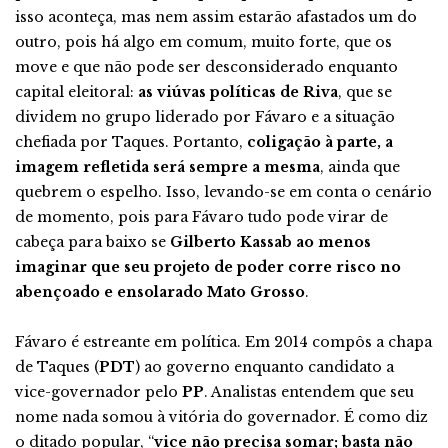
isso aconteça, mas nem assim estarão afastados um do
outro, pois há algo em comum, muito forte, que os
move e que não pode ser desconsiderado enquanto
capital eleitoral:
as viúvas políticas de Riva
, que se
dividem no grupo liderado por Fávaro e a situação
chefiada por Taques. Portanto,
coligação à parte, a
imagem refletida será sempre a mesma
, ainda que
quebrem o espelho. Isso, levando-se em conta o cenário
de momento, pois para Fávaro tudo pode virar de
cabeça para baixo se
Gilberto Kassab ao menos
imaginar que seu projeto de poder corre risco no
abençoado e ensolarado Mato Grosso
.
Fávaro é estreante em política. Em 2014 compôs a chapa
de Taques (
PDT
) ao governo enquanto candidato a
vice-governador pelo
PP
. Analistas entendem que seu
nome nada somou à vitória do governador. É como diz
o ditado popular, “
vice não precisa somar; basta não