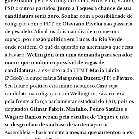
governador
pelo PR coligado com o MDB, PTB, PCdoB,
PSD e outros partidos.
Junto a Taques a chance de sua
candidatura seria zero
. Sonhar com a possibilidade de
coligação com o PDT de
Otaviano Pivetta
não passaria
de pesadelo. Afinal, os dois não dividem o mesmo
espaço,
por razão política em Lucas do Rio Verde
,
onde residem. O quê da questão na alternativa que resta
a Fávaro:
Wellington tem uma demanda para senador
maior que o número possível de vagas de
candidaturas
: a ex-reitora da UFMT
Maria Lúcia
(PCdoB), a empresária
Margareth Buzetti
(PP) e
Fávaro
.
Seu futuro político está muito nebuloso.Caso seja
candidato na coligação com Wellington, Fávaro terá
pela frente a força parlamentar estadual do PSD, pois os
deputados
Gilmar Fabris, Nininho, Pedro Satélite e
Wagner Ramos rezam pela cartilha de Taques e não
se desgrudam de sua base de sustentação
na
Assembleia – basicamente
a mesma que sustentou o ex-