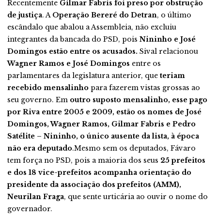
Recentemente
Gilmar Fabris foi preso por obstrução
de justiça
. A
Operação Bereré do Detran
, o último
escândalo que abalou a Assembleia, não excluiu
integrantes da bancada do PSD, pois
Nininho e José
Domingos estão entre os acusados.
Sival relacionou
Wagner Ramos e José Domingos
entre os
parlamentares da legislatura anterior, que
teriam
recebido mensalinho
para fazerem vistas grossas ao
seu governo. Em
outro suposto mensalinho, esse pago
por Riva entre 2005 e 2009, estão os nomes de José
Domingos, Wagner Ramos, Gilmar Fabris e Pedro
Satélite – Nininho, o único ausente da lista, à época
não era deputado
.Mesmo sem os deputados, Fávaro
tem força no PSD, pois a maioria dos seus
25 prefeitos
e dos 18 vice-prefeitos acompanha orientação do
presidente da associação dos prefeitos (AMM),
Neurilan Fraga
, que sente urticária ao ouvir o nome do
governador.