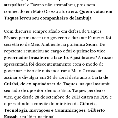
atrapalhar
” e Fávaro não atrapalhou, pois nem
conhecido em Mato Grosso afora era.
Quem votou em
Taques levou seu companheiro de lambuja
.
Com discurso sempre afiado em defesa de Taques,
Fávaro permaneceu no governo e durante 19 meses foi
secretário de Meio Ambiente na polêmica
Sema
. De
repetente renunciou ao cargo e
foi o primeiro vice-
governador brasileiro a fazê-lo
. A justificativa? A razão
apresentada foi descontentamento com o modo de
governar e isso ele quis mostrar a Mato Grosso ao
assinar e divulgar em 24 de abril deste ano a
Carta de
Cuiabá
,
de ex-apoiadores de Taques
, na qual assumiu
seu lado de opositor democrático. Taques perdeu o
vice, que desde 28 de setembro de 2015 estava no PDS e
o presidindo a convite do ministro da
Ciência,
Tecnologia, Inovações e Comunicações, Gilberto
Kassab
, seu líder nacional.