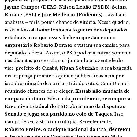
Jayme Campos (DEM), Nilson Leitão (PSDB), Selma
Rosane (PSL) e José Medeiros (Podemos)
– avaliam
analistas – teria pouca chance de vitória. Nesse quadro,
resta a Kassab
botar lenha na fogueira dos deputados
estaduais para que esses fechem questão com o
empresário Roberto Dorner
e vistam sua camisa para
deputado federal. Assim, o PSD poderia entrar somente
nas disputas proporcionais juntando a juventude do
vice-prefeito de Cuiabá,
Niuan Sobrinho
, à sua bancada
ora capenga perante a opinião pública, mas nem por
isso desanimada de correr atrás de votos. Com Dorner
reunindo chances de se eleger,
Kassab não mudaria de
cor para destituir Fávaro da presidência, recompor a
Executiva Estadual do PSD, abrir mão da disputa ao
Senado e jogar seu partido no colo de Taques
. Isso
não pode ser visto como utopia. Recentemente,
Roberto Freire, o cacique nacional do PPS, decretou
a dissolução de sua Comissão Provisória em Mato