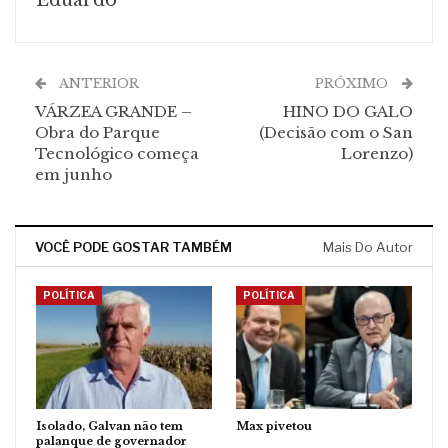
ANTERIOR
PRÓXIMO
VÁRZEA GRANDE –
HINO DO GALO
Obra do Parque
(Decisão com o San
Tecnológico começa
Lorenzo)
em junho
VOCÊ PODE GOSTAR TAMBÉM
Mais Do Autor
POLÍTICA
POLÍTICA
Isolado, Galvan não tem
Max pivetou
palanque de governador