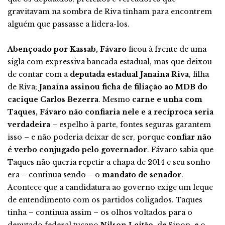
gravitavam na sombra de Riva tinham para encontrem
alguém que passasse a lidera-los.
Abençoado por Kassab, Fávaro
ficou à frente de uma
sigla com expressiva bancada estadual, mas que deixou
de contar com a
deputada estadual Janaína Riva
, filha
de Riva;
Janaína assinou ficha de filiação ao MDB do
cacique Carlos Bezerra
. Mesmo
carne e unha com
Taques, Fávaro não confiaria nele e a recíproca seria
verdadeira
– espelho à parte, fontes seguras garantem
isso – e não poderia deixar de ser, porque
confiar não
é verbo conjugado pelo governador
. Fávaro sabia que
Taques não queria repetir a chapa de 2014 e seu sonho
era – continua sendo – o
mandato de senador
.
Acontece que a candidatura ao governo exige um leque
de entendimento com os partidos coligados. Taques
tinha – continua assim – os olhos voltados para o
deputado federal tucano
Nilson Leitão
, de Sinop, e o