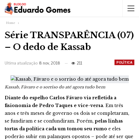
Home
Série TRANSPARÊNCIA (07)
– O dedo de Kassab
POLÍTICA
Ultima atualização
8 nov, 2018
211
Kassab, Fávaro e o sorriso do até agora tudo bem
Diante do espelho Carlos Fávaro via refletida a
fisionomia de Pedro Taques e vice-versa
. Em três
anos e três meses de governo os dois se completaram,
se fundiram e se confundiram. Porém,
pelas linhas
tortas da política cada um tomou seu rumo
e eles
poderão subir em palanques opostos – pode até ser que