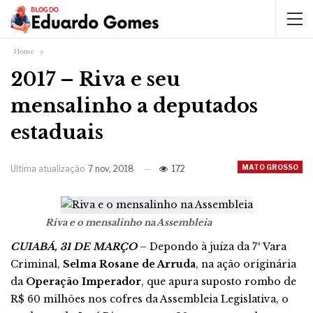
Home
2017 – Riva e seu
mensalinho a deputados
estaduais
MATO GROSSO
Ultima atualização
7 nov, 2018
172
Riva e o mensalinho na Assembleia
CUIABÁ, 31 DE MARÇO
– Depondo à juíza da 7ª Vara
Criminal,
Selma Rosane de Arruda
, na ação originária
da
Operação Imperador
, que apura suposto rombo de
R$ 60 milhões nos cofres da Assembleia Legislativa, o