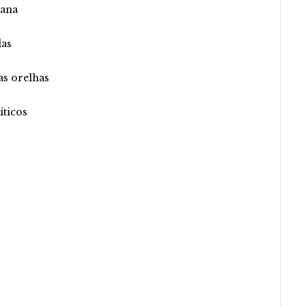
mana
das
as orelhas
íticos