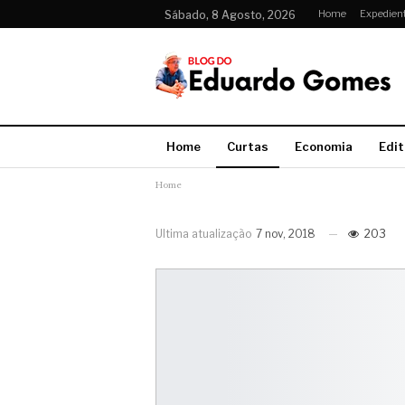
Home
Expedien
Sábado, 8 Agosto, 2026
Home
Curtas
Economia
Edit
Home
Ultima atualização
7 nov, 2018
203