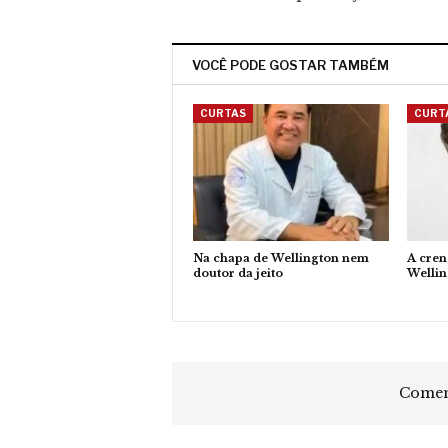
VOCÊ PODE GOSTAR TAMBÉM
CURTAS
CURT
Na chapa de Wellington nem
A cren
doutor da jeito
Welli
Coment