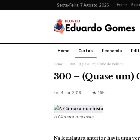
Home
Expe
Sexta-Feira, 7 Agosto, 2026
Home
Curtas
Economia
Edit
Home
300 – (Quase um) Clube do Bolinha
300 – (Quase um) 
Em
4 abr, 2019
165
A Câmara machista
Na legislatura anterior havia uma v