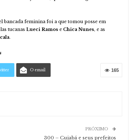
vel bancada feminina foi a que tomou posse em
las tucanas
Lueci Ramos
e
Chica Nunes
, e as
cala
.
s
itter
O email
165
PRÓXIMO
300 – Cuiabá e seus prefeitos