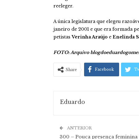
reeleger.
A única legislatura que elegeu razoá
janeiro de 2001 e que era formada pe
petistas
Verinha Araújo
e
Enelinda S
FOTO: Arquivo blogdoeduardogome
Facebook
Tw
Share
Eduardo
ANTERIOR
300 – Pouca presença feminina