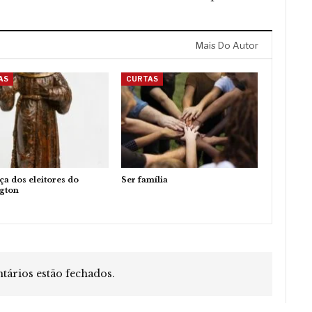
Mais Do Autor
AS
CURTAS
ça dos eleitores do
Ser família
ngton
ários estão fechados.