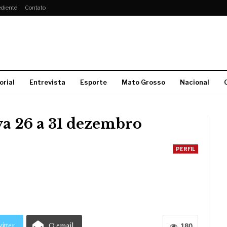
diente
Contato
orial
Entrevista
Esporte
Mato Grosso
Nacional
va 26 a 31 dezembro
PERFIL
itter
O email
180