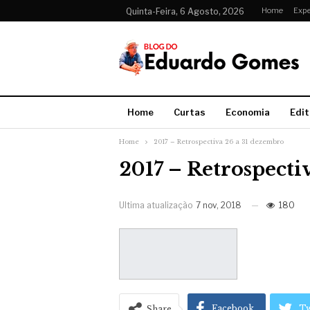
Home
Expe
Quinta-Feira, 6 Agosto, 2026
Home
Curtas
Economia
Edit
Home
2017 – Retrospectiva 26 a 31 dezembro
2017 – Retrospecti
Ultima atualização
7 nov, 2018
180
Facebook
Tw
Share