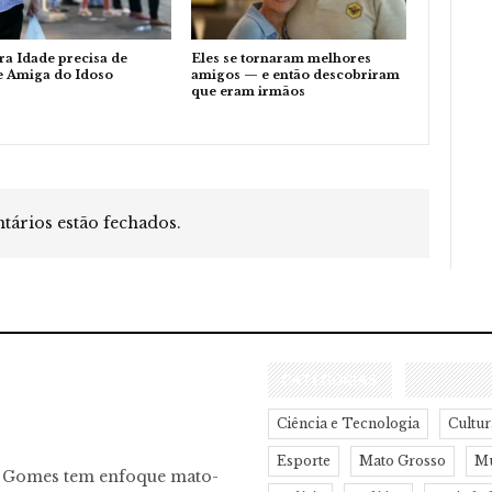
ra Idade precisa de
Eles se tornaram melhores
e Amiga do Idoso
amigos — e então descobriram
que eram irmãos
ários estão fechados.
CATEGORIAS
Ciência e Tecnologia
Cultur
Esporte
Mato Grosso
M
o Gomes tem enfoque mato-