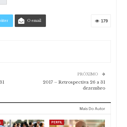
itter
O email
179
PRÓXIMO
31
2017 – Retrospectiva 26 a 31
dezembro
Mais Do Autor
L
PERFIL