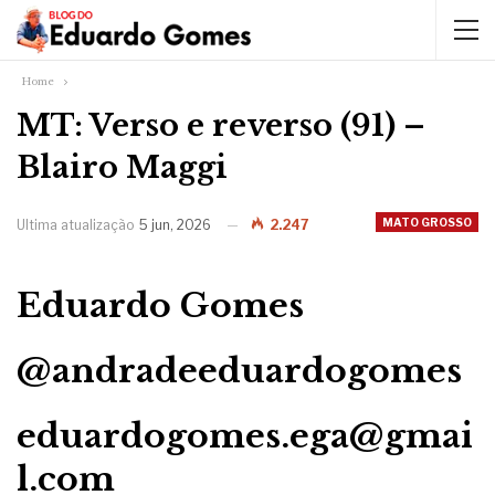
Home
MT: Verso e reverso (91) –
Blairo Maggi
MATO GROSSO
Ultima atualização
5 jun, 2026
2.247
Ed
uardo Gomes
@andradeeduardogomes
eduardogomes.ega@gmai
l.com