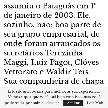
assumiu o Paiaguás em 1º
de janeiro de 2003. Ele,
sozinho, não; boa parte de
seu grupo empresarial, de
onde foram arrancados os
secretários Terezinha
Maggi, Luiz Pagot, Clóves
Vettorato e Waldir Teis.
Sua companheira de chapa
e correligionária, a vice-
Este site usa cookies para melhorar sua experiência.
Vamos supor que você está bem com isso, mas você
governadora Iraci França,
pode optar por sair, se desejar.
Aceitar
Leia Mais