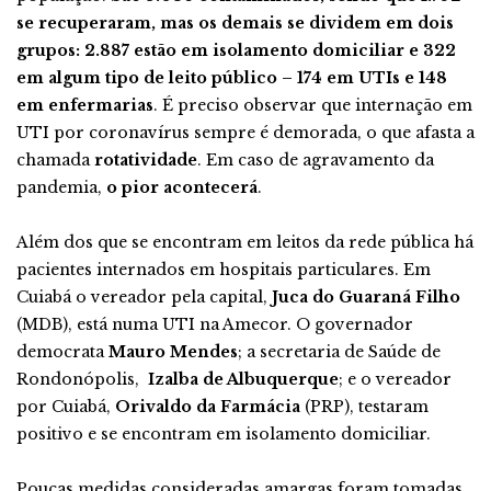
se recuperaram, mas os demais se dividem em dois
grupos: 2.887 estão em isolamento domiciliar e 322
em algum tipo de leito público – 174 em UTIs e 148
em enfermarias
. É preciso observar que internação em
UTI por coronavírus sempre é demorada, o que afasta a
chamada
rotatividade
. Em caso de agravamento da
pandemia,
o pior acontecerá
.
Além dos que se encontram em leitos da rede pública há
pacientes internados em hospitais particulares. Em
Cuiabá o vereador pela capital,
Juca do Guaraná Filho
(MDB), está numa UTI na Amecor. O governador
democrata
Mauro Mendes
; a secretaria de Saúde de
Rondonópolis,
Izalba de Albuquerque
; e o vereador
por Cuiabá,
Orivaldo da Farmácia
(PRP), testaram
positivo e se encontram em isolamento domiciliar.
Poucas medidas consideradas amargas foram tomadas