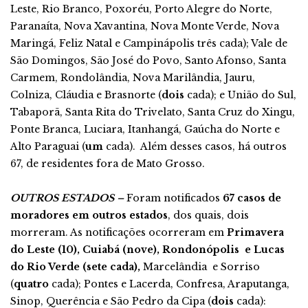
Leste, Rio Branco, Poxoréu, Porto Alegre do Norte,
Paranaíta, Nova Xavantina, Nova Monte Verde, Nova
Maringá, Feliz Natal e Campinápolis três cada); Vale de
São Domingos, São José do Povo, Santo Afonso, Santa
Carmem, Rondolândia, Nova Marilândia, Jauru,
Colniza, Cláudia e Brasnorte (
dois
cada); e União do Sul,
Tabaporã, Santa Rita do Trivelato, Santa Cruz do Xingu,
Ponte Branca, Luciara, Itanhangá, Gaúcha do Norte e
Alto Paraguai (
um
cada). Além desses casos, há outros
67, de residentes fora de Mato Grosso.
OUTROS ESTADOS –
Foram notificados
67 casos de
moradores em outros estados
, dos quais, dois
morreram. As notificações ocorreram em
Primavera
do Leste (10), Cuiabá (nove), Rondonópolis e Lucas
do Rio Verde (sete cada),
Marcelândia e Sorriso
(
quatro
cada); Pontes e Lacerda, Confresa, Araputanga,
Sinop, Querência e São Pedro da Cipa (
dois
cada):