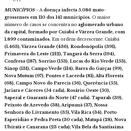
MUNICÍPIOS
– A
doença infecta 5.086 mato-
grossenses em 110 dos 141 municípios
. O maior
número de casos se concentra no
aglomerado urbano
da capital, formado por Cuiabá e Várzea Grande, com
1.899 contaminados
. Em ordem decrescente: Cuiabá
(1.463), Várzea Grande (436), Rondonópolis (391),
Primavera do Leste (212), Tangará da Serra (194),
Confresa (187), Sorriso (153), Lucas do Rio Verde (153),
Sinop (131), Campo Verde (114), Barra do Garças (99),
Nova Mutum (97), Pontes e Lacerda (81), Alta Floresta
(68), Campo Novo do Parecis (56), Querência (55),
Jaciara e Cáceres (54 cada), Rosário Oeste (50),
Sapezal e Guarantã do Norte (47 cada). Tapurah (39),
Peixoto de Azevedo (38), Aripuanã (37), Nossa
Senhora do Livramento (35), Vila Rica (34), Porto
Esperidião e Pedra Preta (30 cada), Matupá (28), Nova
Ubiratã e Canarana (23 cada); Vila Bela da Santíssima