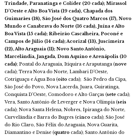
Trindade, Paranatinga e Colíder (20 cada); Mirassol
D’Oeste e Alto Boa Vista (19 cada), Chapada dos
Guimarães (18), São José dos Quatro Marcos (17), Novo
Mundo e Canabrava do Norte (16 cada), Juína e Alto
Boa Vista (15 cada); Ribeirão Cascalheira, Poconé e
Campos de Júlio (14 cada); Acorizal (13), Juscimeira
(12), Alto Araguaia (11); Novo Santo Antônio,
Marcelândia, Jangada, Dom Aquino e Arenápolis (10
cada)
; Pontal do Araguaia, Itiquira e Araputanga (
nove
cada); Terra Nova do Norte, Lambari D’Oeste,
Cotriguaçu e Água Boa (
oito
cada); São Pedro da Cipa,
São José do Povo, Nova Lacerda, Juara, Guiratinga,
Conquista D’Oeste, Comodoro e Alto Garças (
sete
cada);
Vera, Santo Antônio de Leverger e Nova Olímpia (
seis
cada); Nova Santa Helena, Nobres, Ipiranga do Norte,
Curvelândia e Barra do Bugres (
cinco
cada); São José
do Rio Claro, São Félix do Araguaia, Nova Guarita,
Diamantino e Denise (
quatro
cada); Santo Antônio do