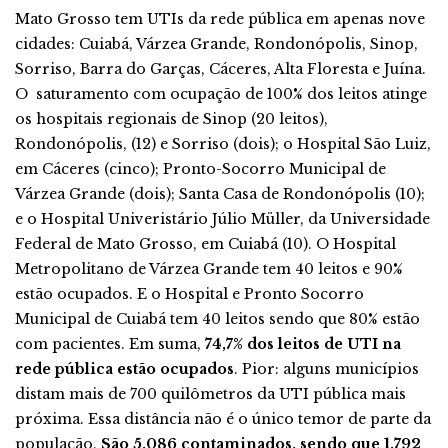
Mato Grosso tem UTIs da rede pública em apenas nove
cidades: Cuiabá, Várzea Grande, Rondonópolis, Sinop,
Sorriso, Barra do Garças, Cáceres, Alta Floresta e Juína.
O saturamento com ocupação de 100% dos leitos atinge
os hospitais regionais de Sinop (20 leitos),
Rondonópolis, (12) e Sorriso (dois); o Hospital São Luiz,
em Cáceres (cinco); Pronto-Socorro Municipal de
Várzea Grande (dois); Santa Casa de Rondonópolis (10);
e o Hospital Univeristário Júlio Müller, da Universidade
Federal de Mato Grosso, em Cuiabá (10). O Hospital
Metropolitano de Várzea Grande tem 40 leitos e 90%
estão ocupados. E o Hospital e Pronto Socorro
Municipal de Cuiabá tem 40 leitos sendo que 80% estão
com pacientes. Em suma,
74,7% dos leitos de UTI na
rede pública estão ocupados
. Pior: alguns municípios
distam mais de 700 quilômetros da UTI pública mais
próxima. Essa distância não é o único temor de parte da
população.
São 5.086 contaminados, sendo que 1.792