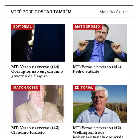
VOCÊ PODE GOSTAR TAMBÉM
Mais Do Autor
EDITORIAL
MATO GROSSO
MT: Verso e reverso (145) –
MT: Verso e reverso (144) –
Corruptos não engoliram o
Pedro Satélite
governo de Taques
MATO GROSSO
EDITORIAL
MT: Verso e reverso (143) –
MT: Verso e reverso (142) –
Claudino Francio
Wellington troca
bolsonarista pela esquerda