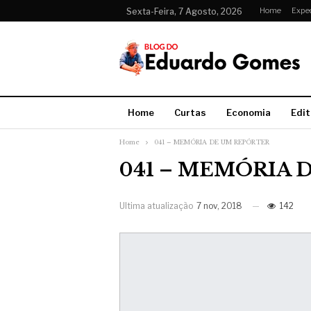
Home
Expe
Sexta-Feira, 7 Agosto, 2026
Home
Curtas
Economia
Edit
Home
041 – MEMÓRIA DE UM REPÓRTER
041 – MEMÓRIA 
Ultima atualização
7 nov, 2018
142