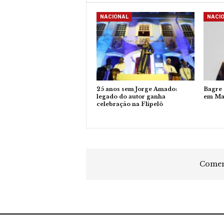
NACIONAL
NACI
25 anos sem Jorge Amado:
Bagre
legado do autor ganha
em Ma
celebração na Flipelô
Coment