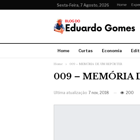
Home
Expe
Sexta-Feira, 7 Agosto, 2026
Home
Curtas
Economia
Edit
Home
009 – MEMÓRIA DE UM REPÓRTER
009 – MEMÓRIA 
Ultima atualização
7 nov, 2018
200